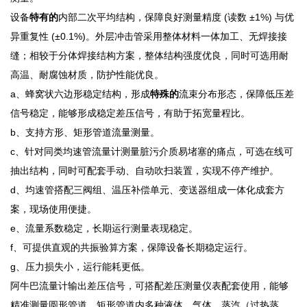
设备
特有的
内部二次平均结构，保障良好测量精度 (读数 ±1%) 与优
异重复性 (±0.1%)。外层冲击管采用整体材料一体加工、无焊接接
缝；相较于分体焊接结构方案，整体结构强度优良，同时可选用耐
高温、耐腐蚀材质，防护性能优良。
a、蜂窝状六边形稳定结构，形成
特殊的
流束分布形态，保障低压差
信号稳定，能够形成稳定差压信号，有助于拓宽量程比。
b、支持方形、矩形管道流量测量。
c、针对同类均速管流量计测量脏污介质易堵塞的痛点，可选在线可
抽出结构，同时可配套手动、自动吹扫装置，实现不停产维护。
d、均速管搭配三阀组、温压补偿单元、变送器组成一体化成套方
案，现场使用便捷。
e、流量系数稳定，长期运行测量表现稳定。
f、可提供直观的共振验算方案，保障设备长期稳定运行。
g、压力损失小，运行能耗更低。
阿牛巴流量计输出差压信号，可搭配差压测量仪表配套使用，能够
精准测量圆形管道、矩形管道内多种液体、气体、蒸汽（过热蒸