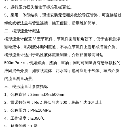
4、运行压力损失相较于标准孔板更低。
5、采用一体型结构，现场安装无需额外敷设导压管路，可直接通过
螺纹或者法兰与管道连接，施工便捷，后期维护简单。
二、楔形流量计概述
楔形流量计配置 V 型节流件，节流件圆滑顶角朝下，便于含有悬浮
颗粒液体、粘稠液体顺利流通，不易在节流件上游形成滞留介质。
楔形流量计适用于粘性液体流量测量，介质粘度最高可达
500mPa・s，例如燃油、渣油、重油；同时可测量含有悬浮颗粒的
液固混合介质，如浆状流体、污水等；也可应用于气体、蒸汽介质
的流量测量场景。
三、楔形流量计参数指标
1、公称直径：25mm≤DN≤500mm
2、雷诺数范围：ReD 最低可达 300，最高可达 10⁶以上
3、公称压力：PN≤10MPa
4、工作温度：t≤350℃
5、精度等级：1 级